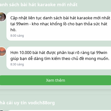
anh sách bài hát karaoke mới nhất
Cập nhật liên tục danh sách bài hát karaoke mới nhất
tại 99wim - kho nhạc khổng lồ cho bạn thỏa sức hát
hò.
8:00 sáng
Hơn 10.000 bài hát được phân loại rõ ràng tại 99win
giúp bạn dễ dàng tìm kiếm theo chủ đề mong muốn.
8:30 sáng
Xem thêm
hà cái uy tín vodich88org