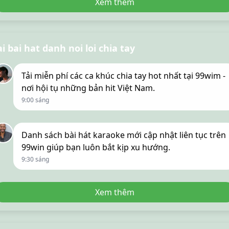
Xem thêm
ai bai hat danh noi loi chia tay
Tải miễn phí các ca khúc chia tay hot nhất tại 99wim -
nơi hội tụ những bản hit Việt Nam.
9:00 sáng
Danh sách bài hát karaoke mới cập nhật liên tục trên
99win giúp bạn luôn bắt kịp xu hướng.
9:30 sáng
Xem thêm