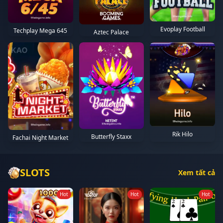
Evoplay Football
Techplay Mega 645
Aztec Palace
Rik Hilo
Butterfly Staxx
Fachai Night Market
SLOTS
Xem tất cả
Hot
Hot
Hot