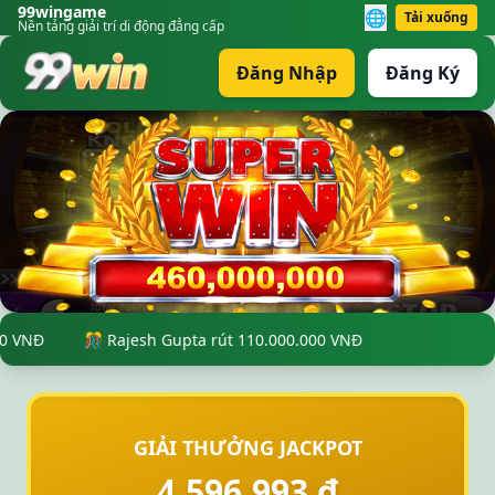
99wingame
🌐
Tải xuống
Nền tảng giải trí di động đẳng cấp
Đăng Nhập
Đăng Ký
GIẢI THƯỞNG JACKPOT
4.595.266 ₫