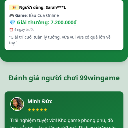
Người dùng: Sarah***L
🎉
🎮 Game:
Bầu Cua Online
💎 Giải thưởng: 7.200.000₫
⏰ 4 ngày trước
“Giải trí cuối tuần lý tưởng, vừa vui vừa có quà lớn về
tay.”
Đánh giá người chơi 99wingame
Minh Đức
★★★★★
Trải nghiệm tuyệt vời! Kho game phong phú, đồ
họa sắc nét, thao tác mượt mà. Dịch vụ chăm sóc