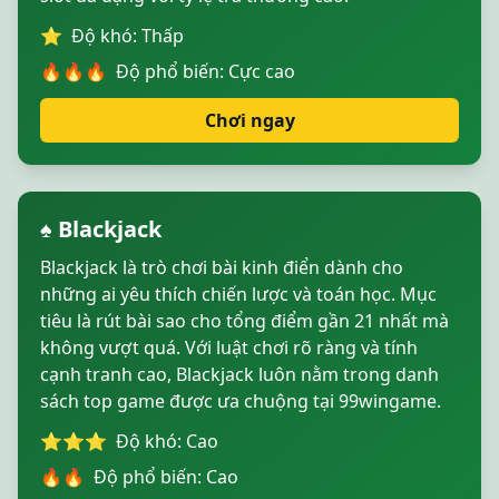
⭐
Độ khó: Thấp
🔥🔥🔥
Độ phổ biến: Cực cao
Chơi ngay
♠️ Blackjack
Blackjack là trò chơi bài kinh điển dành cho
những ai yêu thích chiến lược và toán học. Mục
tiêu là rút bài sao cho tổng điểm gần 21 nhất mà
không vượt quá. Với luật chơi rõ ràng và tính
cạnh tranh cao, Blackjack luôn nằm trong danh
sách top game được ưa chuộng tại 99wingame.
⭐⭐⭐
Độ khó: Cao
🔥🔥
Độ phổ biến: Cao