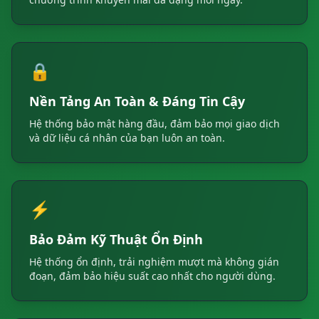
🔒
Nền Tảng An Toàn & Đáng Tin Cậy
Hệ thống bảo mật hàng đầu, đảm bảo mọi giao dịch
và dữ liệu cá nhân của bạn luôn an toàn.
⚡
Bảo Đảm Kỹ Thuật Ổn Định
Hệ thống ổn định, trải nghiệm mượt mà không gián
đoạn, đảm bảo hiệu suất cao nhất cho người dùng.