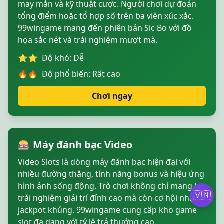
may mắn và kỹ thuật cược. Người chơi dự đoán
tổng điểm hoặc tổ hợp số trên ba viên xúc xắc.
99wingame mang đến phiên bản Sic Bo với đồ
họa sắc nét và trải nghiệm mượt mà.
⭐⭐
Độ khó: Dễ
🔥🔥
Độ phổ biến: Rất cao
Chơi ngay
🎰 Máy đánh bạc Video
Video Slots là dòng máy đánh bạc hiện đại với
nhiều đường thắng, tính năng bonus và hiệu ứng
hình ảnh sống động. Trò chơi không chỉ mang lại
🇻🇳
trải nghiệm giải trí đỉnh cao mà còn cơ hội nhận
jackpot khủng. 99wingame cung cấp kho game
slot đa dạng với tỷ lệ trả thưởng cao.