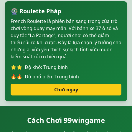
🎡 Roulette Pháp
French Roulette là phiên bản sang trọng của trò
chơi vòng quay may mắn. Với bánh xe 37 ô số và
quy tắc “La Partage”, người chơi có thể giảm
thiểu rủi ro khi cược. Đây là lựa chọn lý tưởng cho
những ai vừa yêu thích sự kịch tính vừa muốn
kiểm soát rủi ro hiệu quả.
⭐⭐
Độ khó: Trung bình
🔥🔥
Độ phổ biến: Trung bình
Chơi ngay
Cách Chơi 99wingame