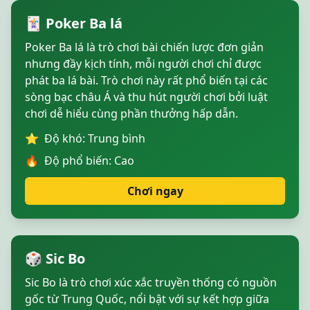
🃏 Poker Ba lá
Poker Ba lá là trò chơi bài chiến lược đơn giản
nhưng đầy kịch tính, mỗi người chơi chỉ được
phát ba lá bài. Trò chơi này rất phổ biến tại các
sòng bạc châu Á và thu hút người chơi bởi luật
chơi dễ hiểu cùng phần thưởng hấp dẫn.
⭐
Độ khó: Trung bình
🔥
Độ phổ biến: Cao
Chơi ngay
🎲 Sic Bo
Sic Bo là trò chơi xúc xắc truyền thống có nguồn
gốc từ Trung Quốc, nổi bật với sự kết hợp giữa