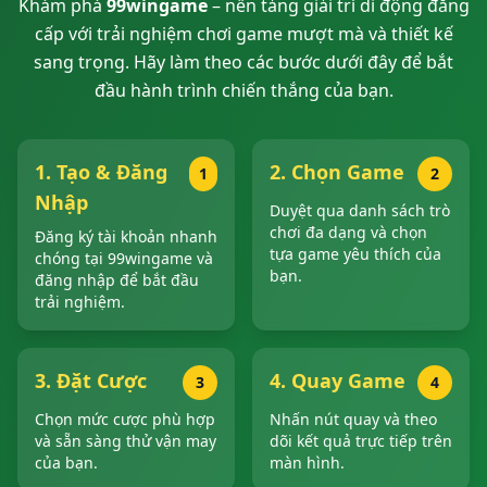
Khám phá
99wingame
– nền tảng giải trí di động đẳng
cấp với trải nghiệm chơi game mượt mà và thiết kế
sang trọng. Hãy làm theo các bước dưới đây để bắt
đầu hành trình chiến thắng của bạn.
1. Tạo & Đăng
2. Chọn Game
1
2
Nhập
Duyệt qua danh sách trò
chơi đa dạng và chọn
Đăng ký tài khoản nhanh
tựa game yêu thích của
chóng tại 99wingame và
bạn.
đăng nhập để bắt đầu
trải nghiệm.
3. Đặt Cược
4. Quay Game
3
4
Chọn mức cược phù hợp
Nhấn nút quay và theo
và sẵn sàng thử vận may
dõi kết quả trực tiếp trên
của bạn.
màn hình.