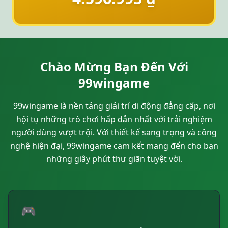
Chào Mừng Bạn Đến Với
99wingame
99wingame là nền tảng giải trí di động đẳng cấp, nơi
hội tụ những trò chơi hấp dẫn nhất với trải nghiệm
người dùng vượt trội. Với thiết kế sang trọng và công
nghệ hiện đại, 99wingame cam kết mang đến cho bạn
những giây phút thư giãn tuyệt vời.
🎮