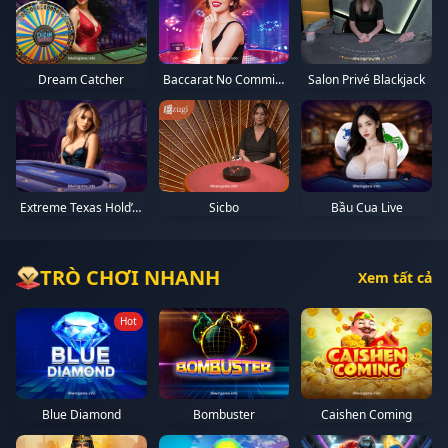
Baccarat No Commission
Salon Privé Blackjack
Dream Catcher
Sicbo
Bầu Cua Live
Extreme Texas Hold’em
TRÒ CHƠI NHANH
Xem tất cả
Hot
Blue Diamond
Bombuster
Caishen Coming