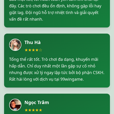
đây. Các trò chơi đều ổn định, không gặp lỗi hay
giật lag. Đội ngũ hỗ trợ nhiệt tình và giải quyết
vấn đề rất nhanh.
Thu Hà
★★★★☆
Tổng thể rất tốt. Trò chơi đa dạng, khuyến mãi
hấp dẫn. Chỉ duy nhất một lần gặp sự cố nhỏ
nhưng được xử lý ngay lập tức bởi bộ phận CSKH.
Rất hài lòng với dịch vụ tại 99wingame.
Ngọc Trâm
★★★★★