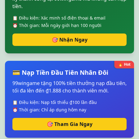
tiền.
📋 Điều kiện: Xác minh số điện thoại & email
⏰ Thời gian: Mỗi ngày giới hạn 100 người
🎯 Nhận Ngay
🔥 Hot
💳 Nạp Tiền Đầu Tiên Nhân Đôi
99wingame tặng 100% tiền thưởng nạp đầu tiên,
tối đa lên đến ₫1.888 cho thành viên mới.
📋 Điều kiện: Nạp tối thiểu ₫100 lần đầu
⏰ Thời gian: Chỉ áp dụng hôm nay
🎯 Tham Gia Ngay