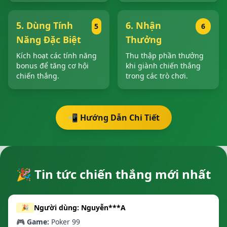
5. Dùng Tính
6. Nhận
5
6
Năng Đặc Biệt
Thưởng
Kích hoạt các tính năng
Thu thập phần thưởng
bonus để tăng cơ hội
khi giành chiến thắng
chiến thắng.
trong các trò chơi.
📲 Hướng Dẫn Chi Tiết
🎉 Tin tức chiến thắng mới nhất
Người dùng: Nguyễn***A
🎉
🎮 Game:
Poker 99