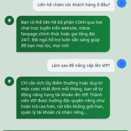
👤
Liên hệ chăm sóc khách hàng ở đâu?
🛡️
Bạn có thể liên hệ bộ phận CSKH qua live
chat trực tuyến trên website, inbox
fanpage chính thức hoặc gọi tổng đài
24/7. Đội ngũ hỗ trợ luôn sẵn sàng giúp
đỡ bạn mọi lúc, mọi nơi!
👤
Làm sao để nâng cấp lên VIP?
🛡️
Chỉ cần tích lũy điểm thưởng hoặc duy trì
mức cược nhất định mỗi tháng, bạn sẽ tự
động nâng hạng tài khoản lên VIP. Thành
viên VIP được hưởng đặc quyền riêng như
hoàn trả cao hơn, rút tiền không giới hạn,
quản lý tài khoản cá nhân riêng...